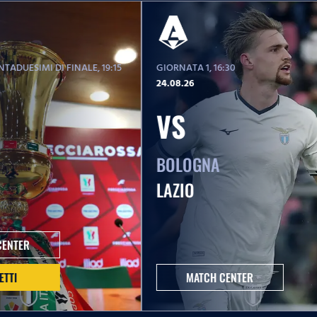
TADUESIMI DI FINALE
, 19:15
GIORNATA 1
, 16:30
24.08.26
VS
BOLOGNA
LAZIO
CENTER
ETTI
MATCH CENTER