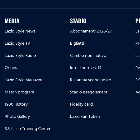
MEDIA
STADIO
P
Lazio Style News
Abbonamenti 2026/27
La
Lazio Style TV
Biglietti
Pr
Lazio Style Radio
Cambio nominativo
La
Original
Info e norme U14
Pe
Lazio Style Magazine
Ristampa segna posto
S.
Match program
Stadio e regolamenti
Ac
1900 History
Fidelity card
Photo Gallery
Lazio Fan Token
S.S. Lazio Training Center