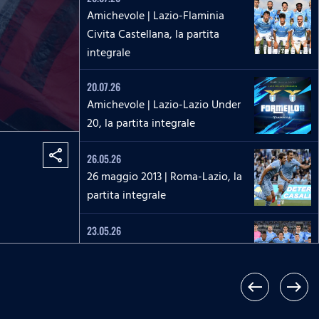
Amichevole | Lazio-Flaminia
Civita Castellana, la partita
integrale
20.07.26
Amichevole | Lazio-Lazio Under
20, la partita integrale
share
26.05.26
26 maggio 2013 | Roma-Lazio, la
partita integrale
23.05.26
Serie A Enilive | Lazio-Pisa, la
partita integrale
west
east
17.05.26