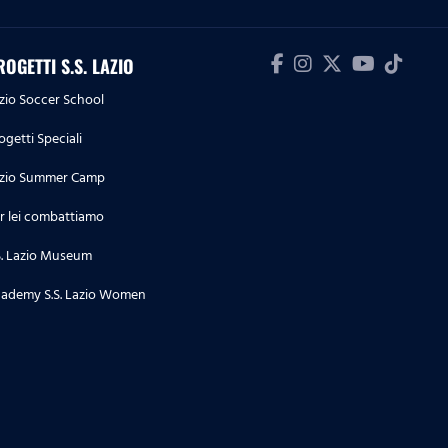
Women-Ternana, la partita
integrale
ROGETTI S.S. LAZIO
10.05.26
zio Soccer School
Primavera 1 | Torino-Lazio, la
partita integrale
ogetti Speciali
zio Summer Camp
09.05.26
Serie A Enilive | Lazio-Inter, la
r lei combattiamo
partita integrale
S. Lazio Museum
04.05.26
ademy S.S. Lazio Women
Serie A Enilive | Cremonese-
Lazio, la partita integrale
03.05.26
Serie A Women Athora | Parma-
Lazio Women, la partita