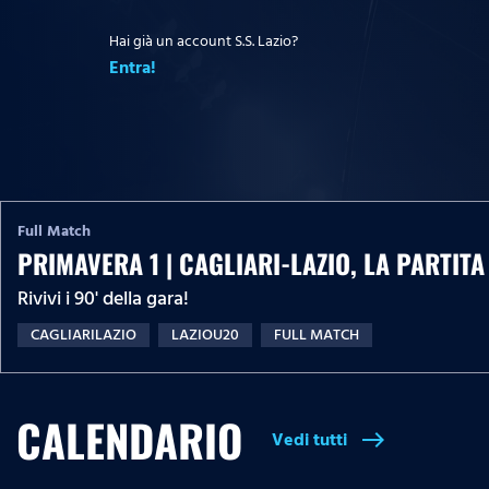
Hai già un account S.S. Lazio?
Entra!
Full Match
PRIMAVERA 1 | CAGLIARI-LAZIO, LA PARTITA
Rivivi i 90' della gara!
CAGLIARILAZIO
LAZIOU20
FULL MATCH
CALENDARIO
Vedi tutti
east