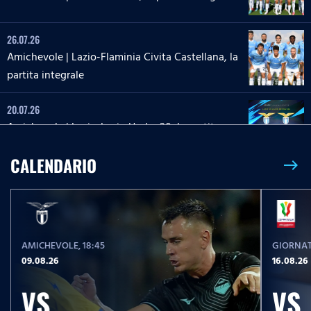
26.07.26
Amichevole | Lazio-Flaminia Civita Castellana, la
partita integrale
20.07.26
Amichevole | Lazio-Lazio Under 20, la partita
integrale
CALENDARIO
east
26.05.26
26 maggio 2013 | Roma-Lazio, la partita integrale
AMICHEVOLE
, 18:45
GIORNAT
23.05.26
09.08.26
16.08.26
Serie A Enilive | Lazio-Pisa, la partita integrale
VS
VS