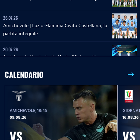
26.07.26
Amichevole | Lazio-Flaminia Civita Castellana, la
partita integrale
20.07.26
Amichevole | Lazio-Lazio Under 20, la partita
integrale
CALENDARIO
east
26.05.26
26 maggio 2013 | Roma-Lazio, la partita integrale
AMICHEVOLE
, 18:45
GIORNAT
23.05.26
09.08.26
16.08.26
Serie A Enilive | Lazio-Pisa, la partita integrale
VS
VS