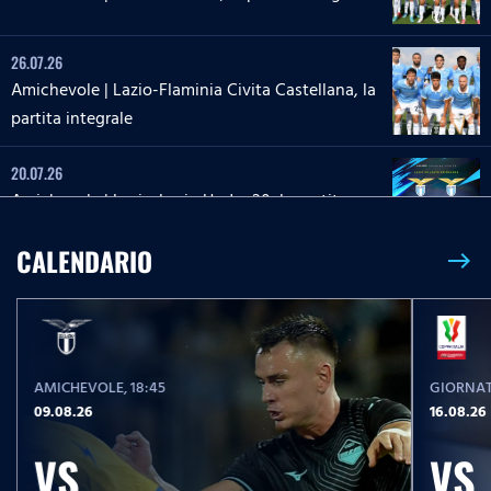
26.07.26
Amichevole | Lazio-Flaminia Civita Castellana, la
partita integrale
20.07.26
Amichevole | Lazio-Lazio Under 20, la partita
integrale
CALENDARIO
east
26.05.26
26 maggio 2013 | Roma-Lazio, la partita integrale
AMICHEVOLE
, 18:45
GIORNAT
17.05.26
09.08.26
16.08.26
Serie A Women Athora | Fiorentina-Lazio
Women, la partita integrale
VS
VS