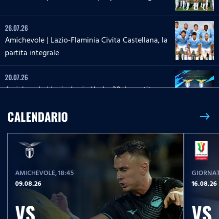
26.07.26
Amichevole | Lazio-Flaminia Civita Castellana, la
partita integrale
20.07.26
Amichevole | Lazio-Lazio Under 20, la partita
integrale
CALENDARIO
east
26.05.26
26 maggio 2013 | Roma-Lazio, la partita integrale
AMICHEVOLE
, 18:45
GIORNAT
23.05.26
09.08.26
16.08.26
Serie A Enilive | Lazio-Pisa, la partita integrale
VS
VS