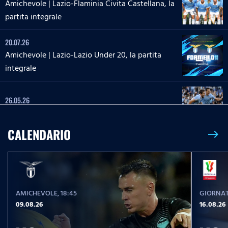
Amichevole | Lazio-Flaminia Civita Castellana, la
partita integrale
20.07.26
Amichevole | Lazio-Lazio Under 20, la partita
integrale
26.05.26
26 maggio 2013 | Roma-Lazio, la partita integrale
CALENDARIO
east
23.05.26
Serie A Enilive | Lazio-Pisa, la partita integrale
AMICHEVOLE
, 18:45
GIORNAT
17.05.26
09.08.26
16.08.26
Serie A Enilive | Roma-Lazio, la partita integrale