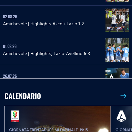
02.08.26
Amichevole | Highlights Ascoli-Lazio 1-2
01.08.26
Amichevole | Highlights, Lazio-Avellino 6-3
26.07.26
Highlights | Lazio-Flaminia Civita Castellana 6-0
CALENDARIO
east
20.07.26
Highlights | Lazio-Lazio Under 20 3-1
GIORNATA TRENTADUESIMI DI FINALE
, 19:15
GIORNAT