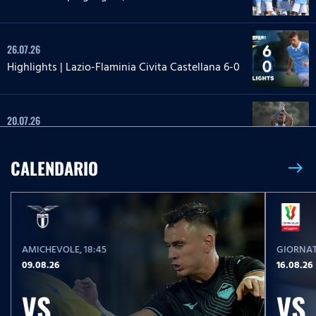
26.07.26
Highlights | Lazio-Flaminia Civita Castellana 6-0
20.07.26
Highlights | Lazio-Lazio Under 20 3-1
CALENDARIO
east
24.05.26
Highlights Serie A Enilive | Lazio-Pisa 2-1
AMICHEVOLE
, 18:45
GIORNAT
17.05.26
09.08.26
16.08.26
Highlights Serie A Women Athora | Fiorentina-
Lazio Women 2-1
VS
VS