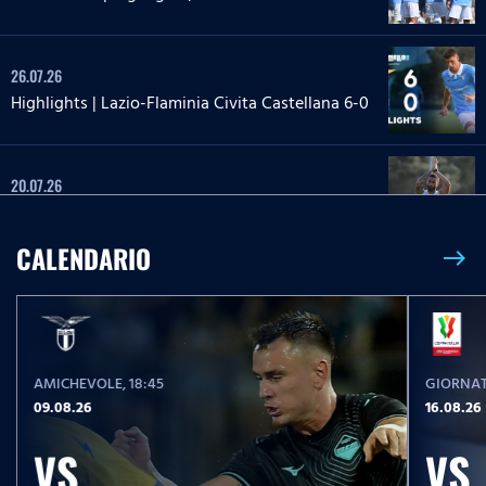
26.07.26
Highlights | Lazio-Flaminia Civita Castellana 6-0
20.07.26
Highlights | Lazio-Lazio Under 20 3-1
CALENDARIO
east
24.05.26
Highlights Serie A Enilive | Lazio-Pisa 2-1
AMICHEVOLE
, 18:45
GIORNAT
17.05.26
09.08.26
16.08.26
Highlights Serie A Women Athora | Fiorentina-
Lazio Women 2-1
VS
VS