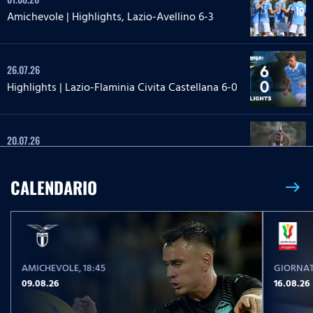
Amichevole | Highlights, Lazio-Avellino 6-3
26.07.26
Highlights | Lazio-Flaminia Civita Castellana 6-0
20.07.26
Highlights | Lazio-Lazio Under 20 3-1
CALENDARIO
east
24.05.26
Highlights Serie A Enilive | Lazio-Pisa 2-1
AMICHEVOLE
, 18:45
GIORNAT
17.05.26
09.08.26
16.08.26
Highlights Serie A Women Athora | Fiorentina-
Lazio Women 2-1