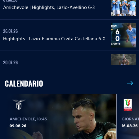
Amichevole | Highlights, Lazio-Avellino 6-3
26.07.26
Highlights | Lazio-Flaminia Civita Castellana 6-0
20.07.26
Highlights | Lazio-Lazio Under 20 3-1
CALENDARIO
east
24.05.26
Highlights Serie A Enilive | Lazio-Pisa 2-1
AMICHEVOLE
, 18:45
GIORNAT
17.05.26
09.08.26
16.08.26
Highlights Serie A Women Athora | Fiorentina-
Lazio Women 2-1