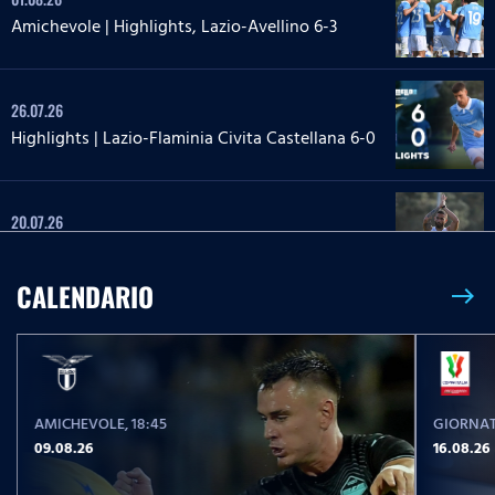
Amichevole | Highlights, Lazio-Avellino 6-3
26.07.26
Highlights | Lazio-Flaminia Civita Castellana 6-0
20.07.26
Highlights | Lazio-Lazio Under 20 3-1
CALENDARIO
east
24.05.26
Highlights Serie A Enilive | Lazio-Pisa 2-1
AMICHEVOLE
, 18:45
GIORNAT
17.05.26
09.08.26
16.08.26
Highlights Serie A Women Athora | Fiorentina-
Lazio Women 2-1