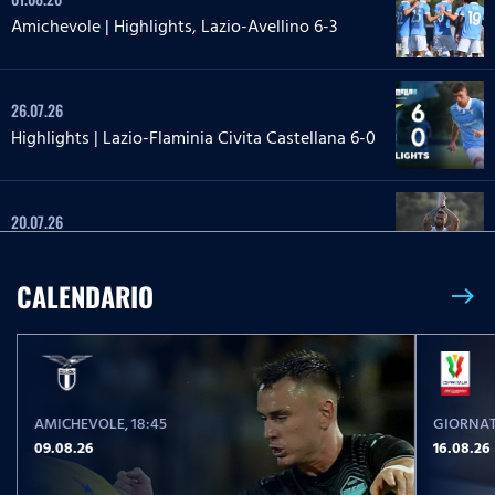
Amichevole | Highlights, Lazio-Avellino 6-3
26.07.26
Highlights | Lazio-Flaminia Civita Castellana 6-0
20.07.26
Highlights | Lazio-Lazio Under 20 3-1
CALENDARIO
east
24.05.26
Highlights Serie A Enilive | Lazio-Pisa 2-1
AMICHEVOLE
, 18:45
GIORNAT
17.05.26
09.08.26
16.08.26
Highlights Serie A Women Athora | Fiorentina-
Lazio Women 2-1