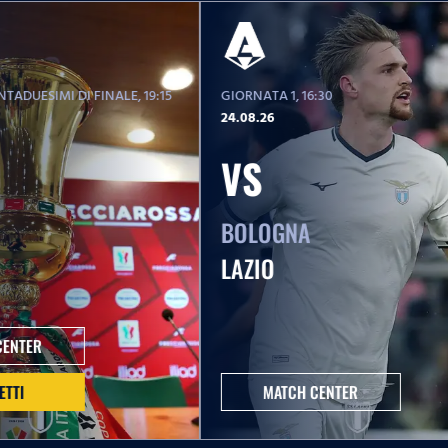
TADUESIMI DI FINALE
, 19:15
GIORNATA 1
, 16:30
24.08.26
VS
BOLOGNA
LAZIO
CENTER
ETTI
MATCH CENTER