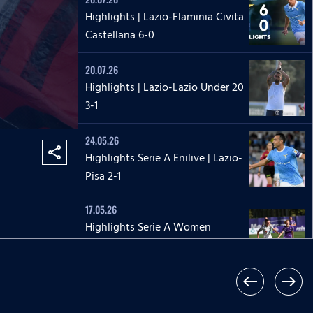
Highlights | Lazio-Flaminia Civita
Castellana 6-0
20.07.26
Highlights | Lazio-Lazio Under 20
3-1
24.05.26
share
Highlights Serie A Enilive | Lazio-
Pisa 2-1
17.05.26
Highlights Serie A Women
Athora | Fiorentina-Lazio
Women 2-1
west
east
17.05.26