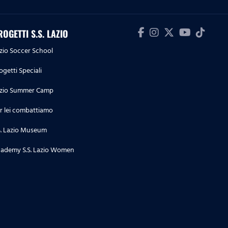
Lazio 4-1
09.05.26
ROGETTI S.S. LAZIO
Highlights Serie A Enilive | Lazio-
zio Soccer School
Inter 0-3
ogetti Speciali
04.05.26
zio Summer Camp
Highlights Serie A Enilive |
Cremonese-Lazio 1-2
r lei combattiamo
S. Lazio Museum
03.05.26
Highlights Serie A Women
ademy S.S. Lazio Women
Athora | Parma-Lazio Women 1-3
02.05.26
Highlights Primavera 1 | Lazio-
Parma 3-5