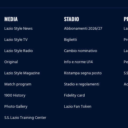
MEDIA
STADIO
P
Lazio Style News
Abbonamenti 2026/27
La
Lazio Style TV
Biglietti
Pr
Lazio Style Radio
Cambio nominativo
La
Original
Info e norme U14
Pe
Lazio Style Magazine
Ristampa segna posto
S.
Match program
Stadio e regolamenti
Ac
1900 History
Fidelity card
Photo Gallery
Lazio Fan Token
S.S. Lazio Training Center