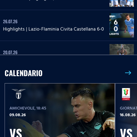
26.07.26
Highlights | Lazio-Flaminia Civita Castellana 6-0
20.07.26
Highlights | Lazio-Lazio Under 20 3-1
CALENDARIO
east
24.05.26
Highlights Serie A Enilive | Lazio-Pisa 2-1
AMICHEVOLE
, 18:45
GIORNAT
17.05.26
09.08.26
16.08.26
Highlights Serie A Women Athora | Fiorentina-
Lazio Women 2-1
VS
VS