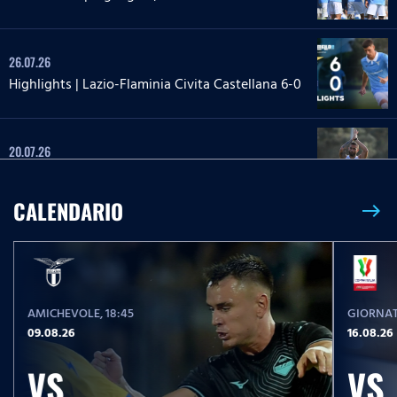
26.07.26
Highlights | Lazio-Flaminia Civita Castellana 6-0
20.07.26
Highlights | Lazio-Lazio Under 20 3-1
CALENDARIO
east
24.05.26
Highlights Serie A Enilive | Lazio-Pisa 2-1
AMICHEVOLE
, 18:45
GIORNAT
17.05.26
09.08.26
16.08.26
Highlights Serie A Women Athora | Fiorentina-
Lazio Women 2-1
VS
VS