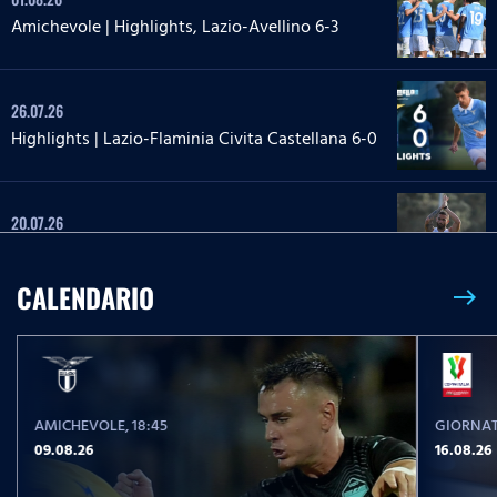
Amichevole | Highlights, Lazio-Avellino 6-3
26.07.26
Highlights | Lazio-Flaminia Civita Castellana 6-0
20.07.26
Highlights | Lazio-Lazio Under 20 3-1
CALENDARIO
east
24.05.26
Highlights Serie A Enilive | Lazio-Pisa 2-1
AMICHEVOLE
, 18:45
GIORNAT
17.05.26
09.08.26
16.08.26
Highlights Serie A Women Athora | Fiorentina-
Lazio Women 2-1