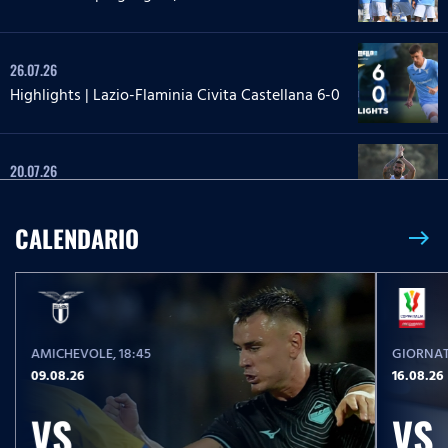
26.07.26
Highlights | Lazio-Flaminia Civita Castellana 6-0
20.07.26
Highlights | Lazio-Lazio Under 20 3-1
CALENDARIO
east
24.05.26
Highlights Serie A Enilive | Lazio-Pisa 2-1
AMICHEVOLE
, 18:45
GIORNAT
17.05.26
09.08.26
16.08.26
Highlights Serie A Women Athora | Fiorentina-
Lazio Women 2-1
VS
VS