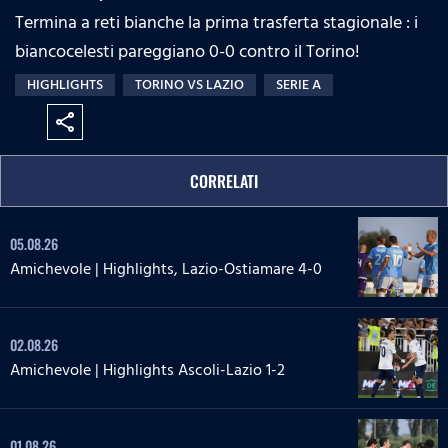
Termina a reti bianche la prima trasferta stagionale : i
biancocelesti pareggiano 0-0 contro il Torino!
HIGHLIGHTS
TORINO VS LAZIO
SERIE A
share
CORRELATI
05.08.26
Amichevole | Highlights, Lazio-Ostiamare 4-0
02.08.26
Amichevole | Highlights Ascoli-Lazio 1-2
01.08.26