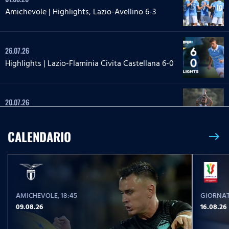
Amichevole | Highlights, Lazio-Avellino 6-3
26.07.26
Highlights | Lazio-Flaminia Civita Castellana 6-0
20.07.26
Highlights | Lazio-Lazio Under 20 3-1
CALENDARIO
east
24.05.26
Highlights Serie A Enilive | Lazio-Pisa 2-1
AMICHEVOLE
, 18:45
GIORNAT
17.05.26
09.08.26
16.08.26
Highlights Serie A Women Athora | Fiorentina-
Lazio Women 2-1