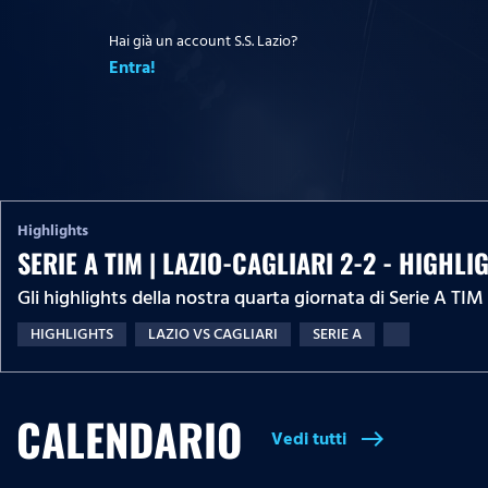
Hai già un account S.S. Lazio?
Entra!
Highlights
SERIE A TIM | LAZIO-CAGLIARI 2-2 - HIGHLI
Gli highlights della nostra quarta giornata di Serie A TI
HIGHLIGHTS
LAZIO VS CAGLIARI
SERIE A
CALENDARIO
Vedi tutti
east