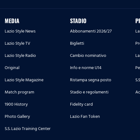
MEDIA
STADIO
P
Lazio Style News
Abbonamenti 2026/27
La
Lazio Style TV
Biglietti
Pr
Lazio Style Radio
Cambio nominativo
La
Original
Info e norme U14
Pe
Lazio Style Magazine
Ristampa segna posto
S.
Match program
Stadio e regolamenti
Ac
1900 History
Fidelity card
Photo Gallery
Lazio Fan Token
S.S. Lazio Training Center