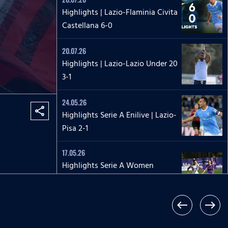
Highlights | Lazio-Flaminia Civita
Castellana 6-0
20.07.26
Highlights | Lazio-Lazio Under 20
3-1
24.05.26
share
Highlights Serie A Enilive | Lazio-
Pisa 2-1
17.05.26
Highlights Serie A Women
Athora | Fiorentina-Lazio
Women 2-1
west
east
17.05.26