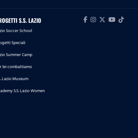
Lazio 4-1
09.05.26
ROGETTI S.S. LAZIO
Highlights Serie A Enilive | Lazio-
zio Soccer School
Inter 0-3
ogetti Speciali
04.05.26
zio Summer Camp
Highlights Serie A Enilive |
Cremonese-Lazio 1-2
r lei combattiamo
S. Lazio Museum
03.05.26
Highlights Serie A Women
ademy S.S. Lazio Women
Athora | Parma-Lazio Women 1-3
02.05.26
Highlights Primavera 1 | Lazio-
Parma 3-5