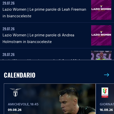
29.07.26
Lazio Women | Le prime parole di Leah Freeman
in biancoceleste
29.07.26
Lazio Women | Le prime parole di Andrea
Holmstrøm in biancoceleste
28.07.26
Lazio Women | Le prime parole di Angel Mukasa
in biancoceleste
CALENDARIO
east
27.07.26
Lazio Women | Le parole di Martina Zanoli a
Lazio Style Tv
AMICHEVOLE
, 18:45
GIORNAT
27.07.26
09.08.26
16.08.26
Lazio Women | Le prime parole di Carlotta Masu