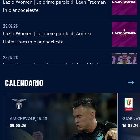
Lazio Women | Le prime parole di Leah Freeman
in biancoceleste
29.07.26
Lazio Women | Le prime parole di Andrea
Holmstrøm in biancoceleste
28.07.26
Lazio Women | Le prime parole di Angel Mukasa
in biancoceleste
CALENDARIO
east
27.07.26
Lazio Women | Le parole di Martina Zanoli a
Lazio Style Tv
AMICHEVOLE
, 18:45
GIORNAT
27.07.26
09.08.26
16.08.26
Lazio Women | Le prime parole di Carlotta Masu
in biancoceleste