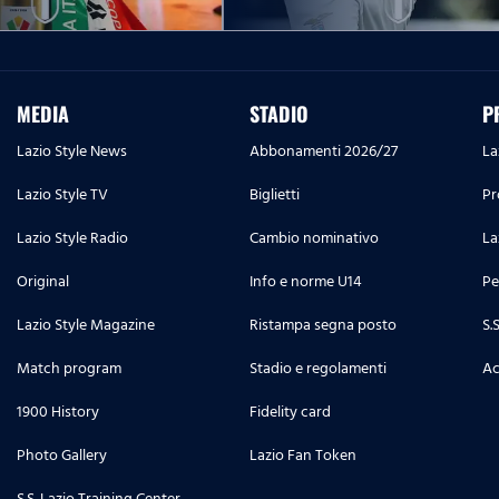
MEDIA
STADIO
P
Lazio Style News
Abbonamenti 2026/27
La
Lazio Style TV
Biglietti
Pr
Lazio Style Radio
Cambio nominativo
La
Original
Info e norme U14
Pe
Lazio Style Magazine
Ristampa segna posto
S.
Match program
Stadio e regolamenti
Ac
1900 History
Fidelity card
Photo Gallery
Lazio Fan Token
S.S. Lazio Training Center