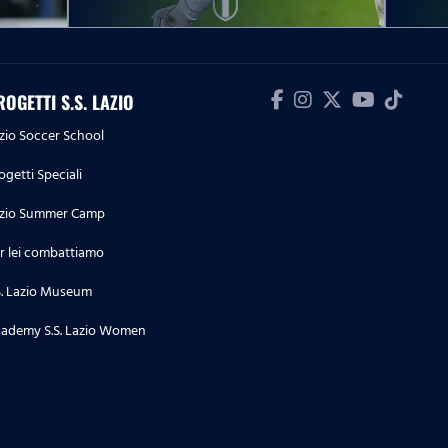
biancoceleste
24.07.26
Lazio Women | Le prime parole
ROGETTI S.S. LAZIO
di Beatrix Fördős in
zio Soccer School
biancoceleste
ogetti Speciali
23.07.26
La conferenza stampa di
zio Summer Camp
presentazione di Pedraza e
r lei combattiamo
Doekhi
S. Lazio Museum
23.07.26
ademy S.S. Lazio Women
Lazio Women | Le parole di
Megan Connolly a microfoni di
Lazio Style Tv
22.07.26