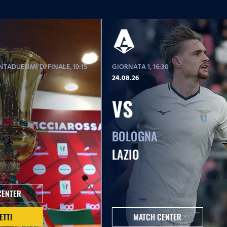
TADUESIMI DI FINALE
, 19:15
GIORNATA 1
, 16:30
24.08.26
VS
BOLOGNA
LAZIO
CENTER
ETTI
MATCH CENTER