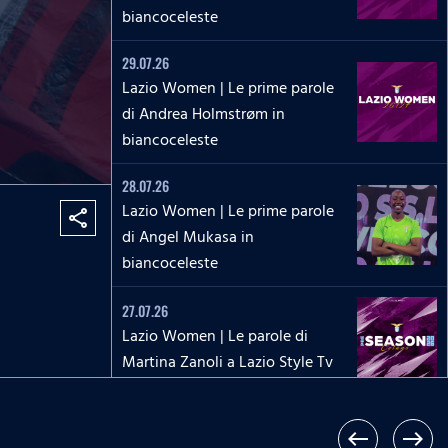
biancoceleste
29.07.26
Lazio Women | Le prime parole
di Andrea Holmstrøm in
biancoceleste
28.07.26
Lazio Women | Le prime parole
share
di Angel Mukasa in
biancoceleste
27.07.26
Lazio Women | Le parole di
Martina Zanoli a Lazio Style Tv
27.07.26
Lazio Women | Le prime parole
west
east