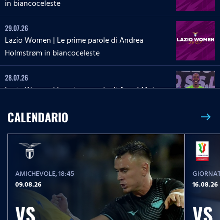
in biancoceleste
29.07.26
Lazio Women | Le prime parole di Andrea
Holmstrøm in biancoceleste
28.07.26
Lazio Women | Le prime parole di Angel Mukasa
in biancoceleste
CALENDARIO
east
27.07.26
Lazio Women | Le parole di Martina Zanoli a
Lazio Style Tv
AMICHEVOLE
, 18:45
GIORNAT
27.07.26
09.08.26
16.08.26
Lazio Women | Le prime parole di Carlotta Masu
in biancoceleste
VS
VS