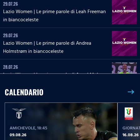
29.07.26
Lazio Women | Le prime parole di Leah Freeman
in biancoceleste
29.07.26
Lazio Women | Le prime parole di Andrea
Holmstrøm in biancoceleste
28.07.26
Lazio Women | Le prime parole di Angel Mukasa
in biancoceleste
CALENDARIO
east
27.07.26
Lazio Women | Le parole di Martina Zanoli a
Lazio Style Tv
AMICHEVOLE
, 18:45
GIORNAT
27.07.26
09.08.26
16.08.26
Lazio Women | Le prime parole di Carlotta Masu