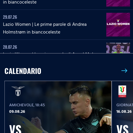
in biancoceleste
29.07.26
Lazio Women | Le prime parole di Andrea
Holmstrøm in biancoceleste
28.07.26
Lazio Women | Le prime parole di Angel Mukasa
in biancoceleste
CALENDARIO
east
27.07.26
Lazio Women | Le parole di Martina Zanoli a
Lazio Style Tv
AMICHEVOLE
, 18:45
GIORNAT
27.07.26
09.08.26
16.08.26
Lazio Women | Le prime parole di Carlotta Masu
in biancoceleste
VS
VS