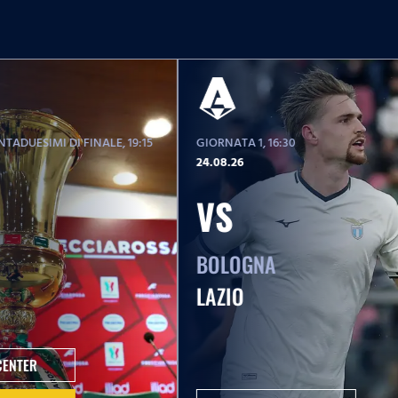
TADUESIMI DI FINALE
, 19:15
GIORNATA 1
, 16:30
24.08.26
VS
BOLOGNA
LAZIO
CENTER