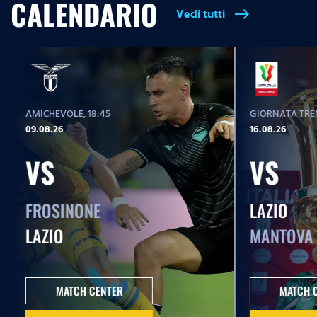
CALENDARIO
Vedi tutti
east
AMICHEVOLE
, 18:45
GIORNATA TREN
09.08.26
16.08.26
VS
VS
FROSINONE
LAZIO
LAZIO
MANTOVA
MATCH CENTER
MATCH 