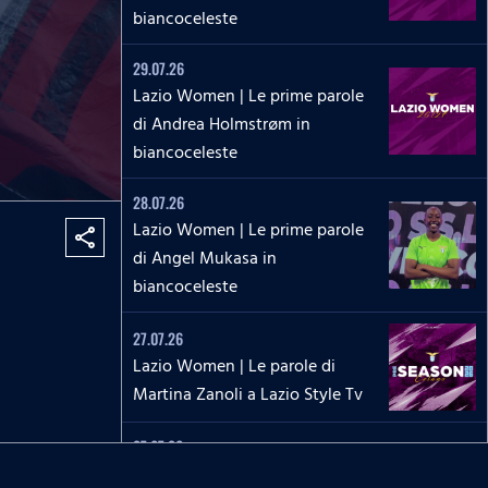
biancoceleste
29.07.26
Lazio Women | Le prime parole
di Andrea Holmstrøm in
biancoceleste
28.07.26
Lazio Women | Le prime parole
share
di Angel Mukasa in
biancoceleste
27.07.26
Lazio Women | Le parole di
Martina Zanoli a Lazio Style Tv
27.07.26
Lazio Women | Le prime parole