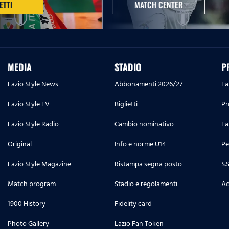
ETTI
MATCH CENTER
MEDIA
STADIO
P
Lazio Style News
Abbonamenti 2026/27
La
Lazio Style TV
Biglietti
Pr
Lazio Style Radio
Cambio nominativo
La
Original
Info e norme U14
Pe
Lazio Style Magazine
Ristampa segna posto
S.
Match program
Stadio e regolamenti
Ac
1900 History
Fidelity card
Photo Gallery
Lazio Fan Token