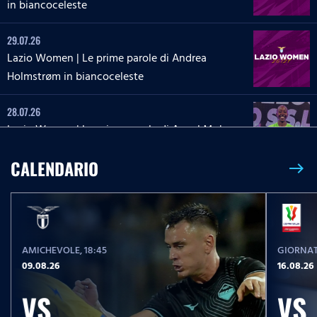
in biancoceleste
29.07.26
Lazio Women | Le prime parole di Andrea
Holmstrøm in biancoceleste
28.07.26
Lazio Women | Le prime parole di Angel Mukasa
in biancoceleste
CALENDARIO
east
27.07.26
Lazio Women | Le parole di Martina Zanoli a
Lazio Style Tv
AMICHEVOLE
, 18:45
GIORNAT
27.07.26
09.08.26
16.08.26
Lazio Women | Le prime parole di Carlotta Masu
in biancoceleste
VS
VS