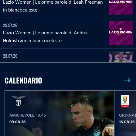
Lazio Women | Le prime parole di Leah Freeman
in biancoceleste
29.07.26
Lazio Women | Le prime parole di Andrea
Holmstrøm in biancoceleste
28.07.26
Lazio Women | Le prime parole di Angel Mukasa
in biancoceleste
CALENDARIO
east
27.07.26
Lazio Women | Le parole di Martina Zanoli a
Lazio Style Tv
AMICHEVOLE
, 18:45
GIORNAT
27.07.26
09.08.26
16.08.26
Lazio Women | Le prime parole di Carlotta Masu
in biancoceleste