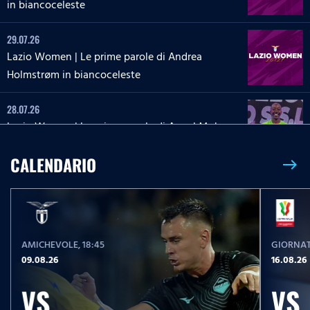
in biancoceleste
29.07.26
Lazio Women | Le prime parole di Andrea
Holmstrøm in biancoceleste
28.07.26
Lazio Women | Le prime parole di Angel Mukasa
in biancoceleste
CALENDARIO
east
27.07.26
Lazio Women | Le parole di Martina Zanoli a
Lazio Style Tv
AMICHEVOLE
, 18:45
GIORNAT
27.07.26
09.08.26
16.08.26
Lazio Women | Le prime parole di Carlotta Masu
in biancoceleste
VS
VS