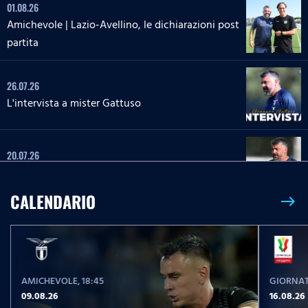
01.08.26
Amichevole | Lazio-Avellino, le dichiarazioni post
partita
26.07.26
L'intervista a mister Gattuso
20.07.26
L'intervista a mister Gattuso
CALENDARIO
east
23.05.26
Serie A Enilive | Lazio-Pisa, le parole post partita
AMICHEVOLE
, 18:45
GIORNAT
23.05.26
09.08.26
16.08.26
Serie A Enilive | Lazio-Pisa, la conferenza stampa