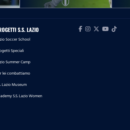
10.05.26
Serie A Women Athora | Lazio
Women-Ternana, le parole post
ROGETTI S.S. LAZIO
partita
zio Soccer School
09.05.26
ogetti Speciali
Serie A Enilive | Lazio-Inter, le
dichiarazioni post partita
zio Summer Camp
r lei combattiamo
09.05.26
Serie A Enilive | Lazio-Inter, la
S. Lazio Museum
conferenza stampa post partita
ademy S.S. Lazio Women
04.05.26
Serie A Enilive | Cremonese-
Lazio, le dichiarazioni post
partita