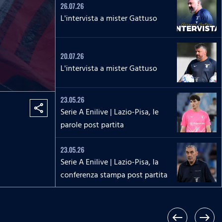
26.07.26
L'intervista a mister Gattuso
20.07.26
L'intervista a mister Gattuso
23.05.26
share
Serie A Enilive | Lazio-Pisa, le
parole post partita
23.05.26
Serie A Enilive | Lazio-Pisa, la
conferenza stampa post partita
17.05.26
Serie A Enilive | Roma-Lazio, le
west
east