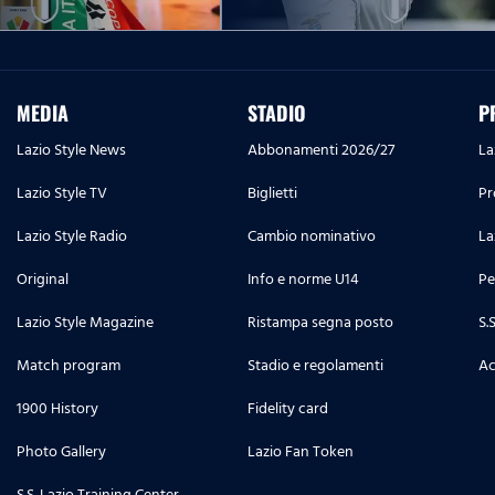
MEDIA
STADIO
P
Lazio Style News
Abbonamenti 2026/27
La
Lazio Style TV
Biglietti
Pr
Lazio Style Radio
Cambio nominativo
La
Original
Info e norme U14
Pe
Lazio Style Magazine
Ristampa segna posto
S.
Match program
Stadio e regolamenti
Ac
1900 History
Fidelity card
Photo Gallery
Lazio Fan Token
S.S. Lazio Training Center