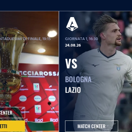
TADUESIMI DI FINALE
, 19:15
GIORNATA 1
, 16:30
24.08.26
VS
BOLOGNA
LAZIO
CENTER
ETTI
MATCH CENTER