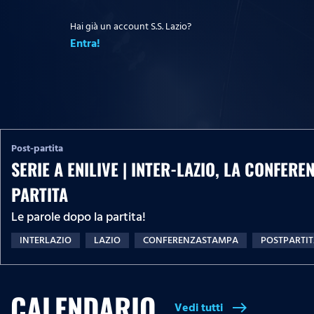
Hai già un account S.S. Lazio?
Entra!
Post-partita
SERIE A ENILIVE | INTER-LAZIO, LA CONFER
PARTITA
Le parole dopo la partita!
INTERLAZIO
LAZIO
CONFERENZASTAMPA
POSTPARTI
CALENDARIO
Vedi tutti
east