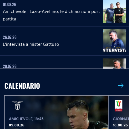
01.08.26
Amichevole | Lazio-Avellino, le dichiarazioni post
partita
26.07.26
L'intervista a mister Gattuso
20.07.26
L'intervista a mister Gattuso
CALENDARIO
east
23.05.26
Serie A Enilive | Lazio-Pisa, le parole post partita
AMICHEVOLE
, 18:45
GIORNAT
23.05.26
09.08.26
16.08.26
Serie A Enilive | Lazio-Pisa, la conferenza stampa