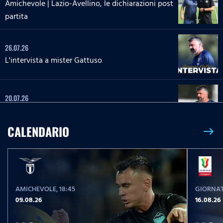
Amichevole | Lazio-Avellino, le dichiarazioni post
partita
26.07.26
L'intervista a mister Gattuso
20.07.26
L'intervista a mister Gattuso
CALENDARIO
east
23.05.26
Serie A Enilive | Lazio-Pisa, le parole post partita
AMICHEVOLE
, 18:45
GIORNAT
23.05.26
09.08.26
16.08.26
Serie A Enilive | Lazio-Pisa, la conferenza stampa
post partita