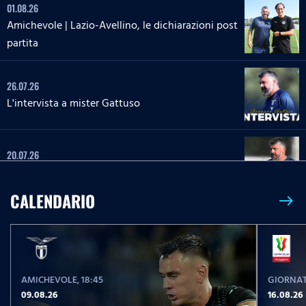
01.08.26
Amichevole | Lazio-Avellino, le dichiarazioni post
partita
26.07.26
L'intervista a mister Gattuso
20.07.26
L'intervista a mister Gattuso
CALENDARIO
east
23.05.26
Serie A Enilive | Lazio-Pisa, le parole post partita
AMICHEVOLE
, 18:45
GIORNAT
23.05.26
09.08.26
16.08.26
Serie A Enilive | Lazio-Pisa, la conferenza stampa