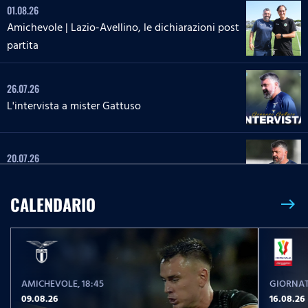
01.08.26
Amichevole | Lazio-Avellino, le dichiarazioni post
partita
26.07.26
L'intervista a mister Gattuso
20.07.26
L'intervista a mister Gattuso
CALENDARIO
east
23.05.26
Serie A Enilive | Lazio-Pisa, le parole post partita
AMICHEVOLE
, 18:45
GIORNAT
23.05.26
09.08.26
16.08.26
Serie A Enilive | Lazio-Pisa, la conferenza stampa