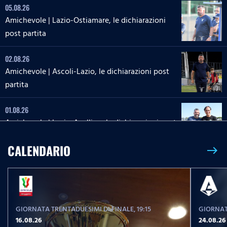
05.08.26
Amichevole | Lazio-Ostiamare, le dichiarazioni
post partita
02.08.26
Amichevole | Ascoli-Lazio, le dichiarazioni post
partita
01.08.26
Amichevole | Lazio-Avellino, le dichiarazioni post
partita
CALENDARIO
east
26.07.26
L'intervista a mister Gattuso
GIORNATA TRENTADUESIMI DI FINALE
, 19:15
GIORNAT
20.07.26
16.08.26
24.08.26