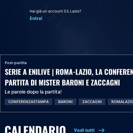
Hai già un account S.S. Lazio?
Entra!
Post-partita
SERIE A ENILIVE | ROMA-LAZIO, LA CONFER
PARTITA DI MISTER BARONI E ZACCAGNI
Le parole dopo la partita!
CONFERENZASTAMPA
BARONI
ZACCAGNI
ROMALAZI
CALENDARIO
Vedi tutti
east