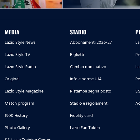
MEDIA
STADIO
P
Lazio Style News
Abbonamenti 2026/27
La
Lazio Style TV
Biglietti
Pr
Lazio Style Radio
Cambio nominativo
La
Original
Info e norme U14
Pe
Lazio Style Magazine
Ristampa segna posto
S.
Match program
Stadio e regolamenti
Ac
1900 History
Fidelity card
Photo Gallery
Lazio Fan Token
S.S. Lazio Training Center