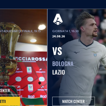
TADUESIMI DI FINALE
, 19:15
GIORNATA 1
, 16:30
24.08.26
VS
BOLOGNA
LAZIO
CENTER
ETTI
MATCH CENTER