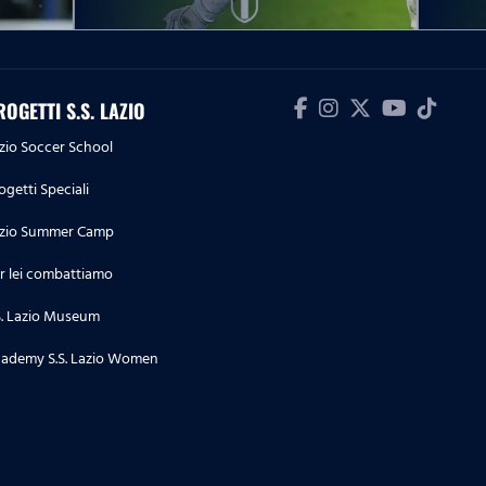
10.05.26
Serie A Women Athora | Lazio
Women-Ternana, le parole post
ROGETTI S.S. LAZIO
partita
zio Soccer School
09.05.26
ogetti Speciali
Serie A Enilive | Lazio-Inter, le
dichiarazioni post partita
zio Summer Camp
r lei combattiamo
09.05.26
Serie A Enilive | Lazio-Inter, la
S. Lazio Museum
conferenza stampa post partita
ademy S.S. Lazio Women
04.05.26
Serie A Enilive | Cremonese-
Lazio, le dichiarazioni post
partita