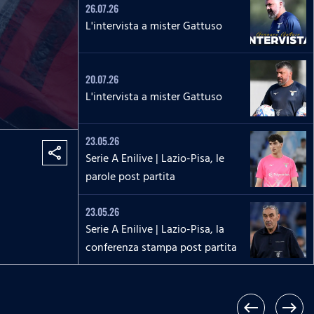
26.07.26
L'intervista a mister Gattuso
20.07.26
L'intervista a mister Gattuso
23.05.26
share
Serie A Enilive | Lazio-Pisa, le
parole post partita
23.05.26
Serie A Enilive | Lazio-Pisa, la
conferenza stampa post partita
17.05.26
Serie A Enilive | Roma-Lazio, le
west
east