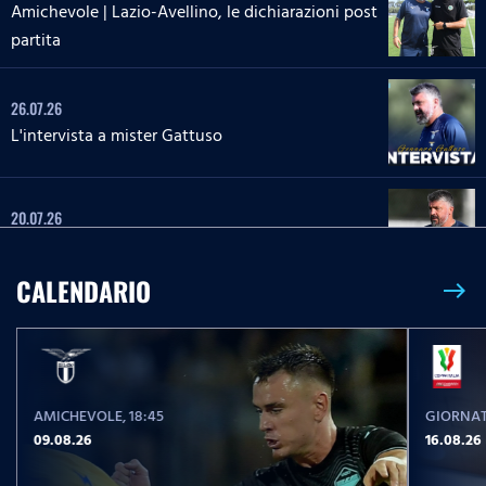
Amichevole | Lazio-Avellino, le dichiarazioni post
partita
26.07.26
L'intervista a mister Gattuso
20.07.26
L'intervista a mister Gattuso
CALENDARIO
east
23.05.26
Serie A Enilive | Lazio-Pisa, le parole post partita
AMICHEVOLE
, 18:45
GIORNAT
23.05.26
09.08.26
16.08.26
Serie A Enilive | Lazio-Pisa, la conferenza stampa
post partita