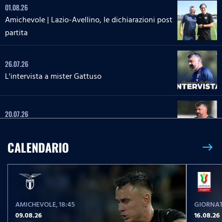
01.08.26
Amichevole | Lazio-Avellino, le dichiarazioni post
partita
26.07.26
L'intervista a mister Gattuso
20.07.26
L'intervista a mister Gattuso
CALENDARIO
east
23.05.26
Serie A Enilive | Lazio-Pisa, le parole post partita
AMICHEVOLE
, 18:45
GIORNAT
23.05.26
09.08.26
16.08.26
Serie A Enilive | Lazio-Pisa, la conferenza stampa