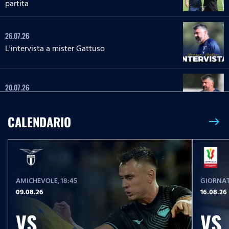
partita
26.07.26
L'intervista a mister Gattuso
20.07.26
L'intervista a mister Gattuso
CALENDARIO
east
23.05.26
Serie A Enilive | Lazio-Pisa, le parole post partita
AMICHEVOLE
, 18:45
GIORNAT
23.05.26
09.08.26
16.08.26
Serie A Enilive | Lazio-Pisa, la conferenza stampa
post partita
VS
VS