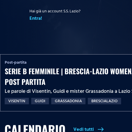
Hai già un account S.S. Lazio?
Entra!
Post-partita
SERIE B FEMMINILE | BRESCIA-LAZIO WOMEN
POST PARTITA
Le parole di Visentin, Guidi e mister Grassadonia a Lazio
VISENTIN
GUIDI
GRASSADONIA
BRESCIALAZIO
CALENDARIO
Vedi tutti
east