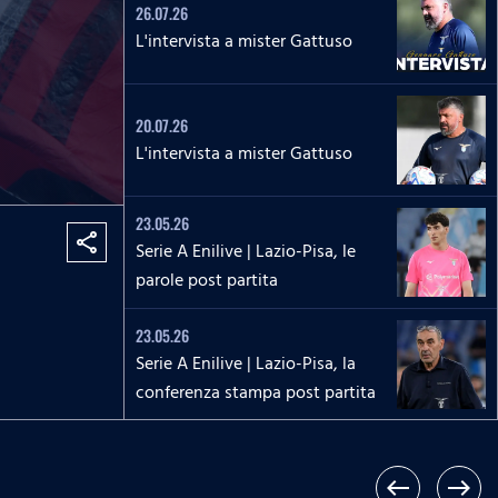
26.07.26
L'intervista a mister Gattuso
20.07.26
L'intervista a mister Gattuso
23.05.26
share
Serie A Enilive | Lazio-Pisa, le
parole post partita
23.05.26
Serie A Enilive | Lazio-Pisa, la
conferenza stampa post partita
17.05.26
Serie A Enilive | Roma-Lazio, le
west
east