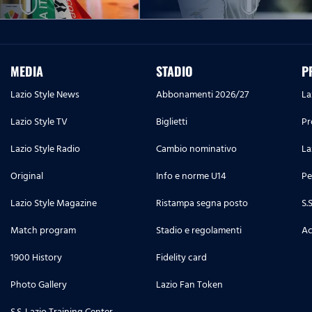
MEDIA
STADIO
P
Lazio Style News
Abbonamenti 2026/27
La
Lazio Style TV
Biglietti
Pr
Lazio Style Radio
Cambio nominativo
La
Original
Info e norme U14
Pe
Lazio Style Magazine
Ristampa segna posto
S.
Match program
Stadio e regolamenti
Ac
1900 History
Fidelity card
Photo Gallery
Lazio Fan Token
S.S. Lazio Training Center