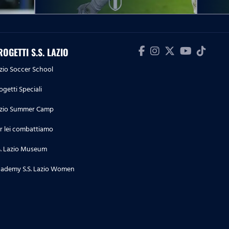
10.05.26
Serie A Women Athora | Lazio
Women-Ternana, le parole post
ROGETTI S.S. LAZIO
partita
zio Soccer School
09.05.26
ogetti Speciali
Serie A Enilive | Lazio-Inter, le
dichiarazioni post partita
zio Summer Camp
r lei combattiamo
09.05.26
Serie A Enilive | Lazio-Inter, la
S. Lazio Museum
conferenza stampa post partita
ademy S.S. Lazio Women
04.05.26
Serie A Enilive | Cremonese-
Lazio, le dichiarazioni post
partita