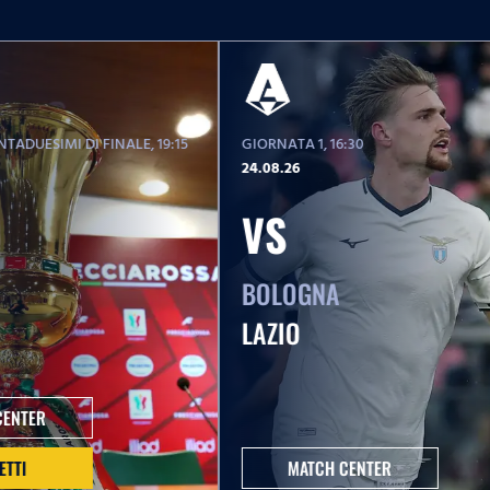
TADUESIMI DI FINALE
, 19:15
GIORNATA 1
, 16:30
24.08.26
VS
BOLOGNA
LAZIO
CENTER
ETTI
MATCH CENTER