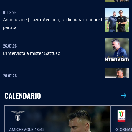
01.08.26
Amichevole | Lazio-Avellino, le dichiarazioni post
partita
26.07.26
L'intervista a mister Gattuso
20.07.26
L'intervista a mister Gattuso
CALENDARIO
east
23.05.26
Serie A Enilive | Lazio-Pisa, le parole post partita
AMICHEVOLE
, 18:45
GIORNAT
23.05.26