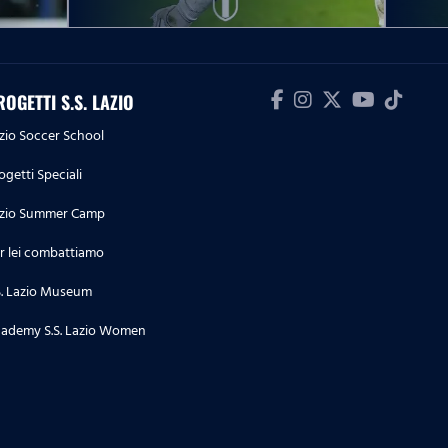
10.05.26
Serie A Women Athora | Lazio
Women-Ternana, le parole post
ROGETTI S.S. LAZIO
partita
zio Soccer School
09.05.26
ogetti Speciali
Serie A Enilive | Lazio-Inter, le
dichiarazioni post partita
zio Summer Camp
r lei combattiamo
09.05.26
Serie A Enilive | Lazio-Inter, la
S. Lazio Museum
conferenza stampa post partita
ademy S.S. Lazio Women
04.05.26
Serie A Enilive | Cremonese-
Lazio, le dichiarazioni post
partita