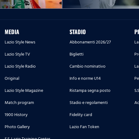
MEDIA
STADIO
P
Lazio Style News
Abbonamenti 2026/27
La
Lazio Style TV
Biglietti
Pr
Lazio Style Radio
Cambio nominativo
La
Original
Info e norme U14
Pe
Lazio Style Magazine
Ristampa segna posto
S.
Match program
Stadio e regolamenti
Ac
1900 History
Fidelity card
Photo Gallery
Lazio Fan Token
S.S. Lazio Training Center