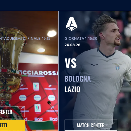
TADUESIMI DI FINALE
, 19:15
GIORNATA 1
, 16:30
24.08.26
VS
BOLOGNA
LAZIO
CENTER
ETTI
MATCH CENTER