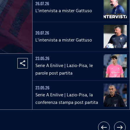
26.07.26
L'intervista a mister Gattuso
20.07.26
L'intervista a mister Gattuso
23.05.26
share
Serie A Enilive | Lazio-Pisa, le
parole post partita
23.05.26
Serie A Enilive | Lazio-Pisa, la
conferenza stampa post partita
17.05.26
Serie A Enilive | Roma-Lazio, le
west
east