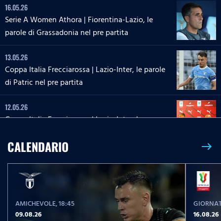
16.05.26
Serie A Women Athora | Fiorentina-Lazio, le
parole di Grassadonia nel pre partita
13.05.26
Coppa Italia Frecciarossa | Lazio-Inter, le parole
di Patric nel pre partita
12.05.26
Coppa Italia Frecciarossa | Lazio-Inter, la
conferenza stampa di Sarri e Zaccagni
CALENDARIO
east
09.05.26
Serie A Enilive | Lazio-Inter, le parole di Dele-
Bashiru nel pre partita
AMICHEVOLE
, 18:45
GIORNAT
04.05.26
09.08.26
16.08.26
Serie A Enilive | Cremonese-Lazio, le parole di