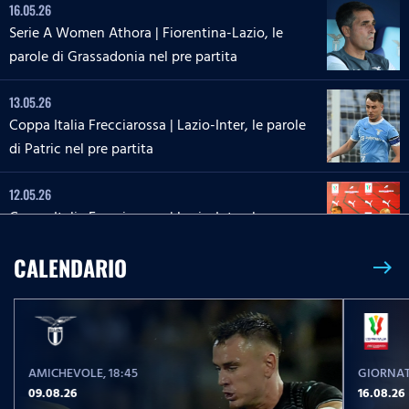
16.05.26
Serie A Women Athora | Fiorentina-Lazio, le
parole di Grassadonia nel pre partita
13.05.26
Coppa Italia Frecciarossa | Lazio-Inter, le parole
di Patric nel pre partita
12.05.26
Coppa Italia Frecciarossa | Lazio-Inter, la
conferenza stampa di Sarri e Zaccagni
CALENDARIO
east
09.05.26
Serie A Enilive | Lazio-Inter, le parole di Dele-
Bashiru nel pre partita
AMICHEVOLE
, 18:45
GIORNAT
04.05.26
09.08.26
16.08.26
Serie A Enilive | Cremonese-Lazio, le parole di