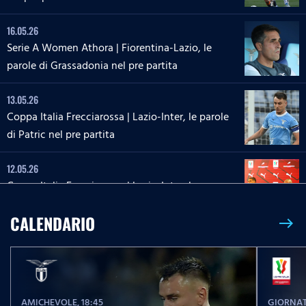
16.05.26
Serie A Women Athora | Fiorentina-Lazio, le
parole di Grassadonia nel pre partita
13.05.26
Coppa Italia Frecciarossa | Lazio-Inter, le parole
di Patric nel pre partita
12.05.26
Coppa Italia Frecciarossa | Lazio-Inter, la
conferenza stampa di Sarri e Zaccagni
CALENDARIO
east
09.05.26
Serie A Enilive | Lazio-Inter, le parole di Dele-
Bashiru nel pre partita
AMICHEVOLE
, 18:45
GIORNAT