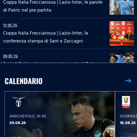
Coppa Italia Frecciarossa | Lazio-Inter, le parole
di Patric nel pre partita
12.05.26
Coppa Italia Frecciarossa | Lazio-Inter, la
conferenza stampa di Sarri e Zaccagni
09.05.26
Serie A Enilive | Lazio-Inter, le parole di Dele-
Bashiru nel pre partita
CALENDARIO
east
04.05.26
Serie A Enilive | Cremonese-Lazio, le parole di
Isaksen nel pre partita
AMICHEVOLE
, 18:45
GIORNAT
02.05.26
09.08.26
16.08.26
Serie A Women Athora | Parma-Lazio, le parole di
Grassadonia nel pre partita