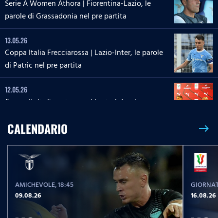
Serie A Women Athora | Fiorentina-Lazio, le
parole di Grassadonia nel pre partita
13.05.26
Coppa Italia Frecciarossa | Lazio-Inter, le parole
di Patric nel pre partita
12.05.26
Coppa Italia Frecciarossa | Lazio-Inter, la
conferenza stampa di Sarri e Zaccagni
CALENDARIO
east
09.05.26
Serie A Enilive | Lazio-Inter, le parole di Dele-
Bashiru nel pre partita
AMICHEVOLE
, 18:45
GIORNAT
04.05.26
09.08.26
16.08.26
Serie A Enilive | Cremonese-Lazio, le parole di
Isaksen nel pre partita