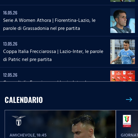
16.05.26
Serie A Women Athora | Fiorentina-Lazio, le
parole di Grassadonia nel pre partita
13.05.26
Coppa Italia Frecciarossa | Lazio-Inter, le parole
di Patric nel pre partita
12.05.26
Coppa Italia Frecciarossa | Lazio-Inter, la
conferenza stampa di Sarri e Zaccagni
CALENDARIO
east
09.05.26
Serie A Enilive | Lazio-Inter, le parole di Dele-
Bashiru nel pre partita
AMICHEVOLE
, 18:45
GIORNAT
04.05.26